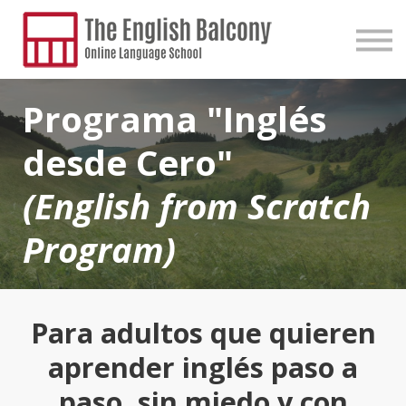
Podcast
Blog
Contacto
Programa "Inglés
Iniciar Sesión
desde Cero"
(English from Scratch
Program)
Para adultos que quieren
aprender inglés paso a
paso, sin miedo y con