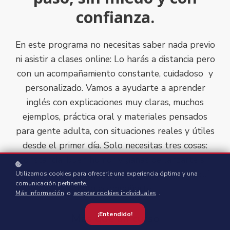
confianza.
En este programa no necesitas saber nada previo
ni asistir a clases online: Lo harás a distancia pero
con un acompañamiento constante, cuidadoso y
personalizado.
Vamos a ayudarte a aprender
inglés con explicaciones muy claras, muchos
ejemplos, práctica oral y materiales pensados
para gente adulta, con situaciones reales y útiles
desde el primer día.
Solo necesitas tres cosas:
constancia, buen humor y ganas de lanzarte sin
miedo a equivocarte.
Nosotros estaremos aquí
Utilizamos cookies para ofrecerle una experiencia óptima y una
comunicación pertinente.
para acompañarte.
Más información
o
aceptar cookies individuales
.
¡Entendido!
Más que un curso